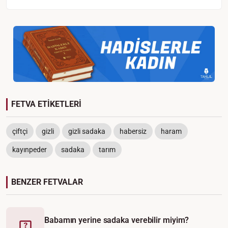
FETVA ETİKETLERİ
çiftçi
gizli
gizli sadaka
habersiz
haram
kayınpeder
sadaka
tarım
BENZER FETVALAR
Babamın yerine sadaka verebilir miyim?