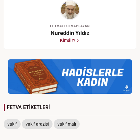
FETVAYI CEVAPLAYAN
Nureddin Yıldız
Kimdir?
FETVA ETİKETLERİ
vakıf
vakıf arazisi
vakıf malı