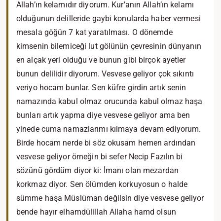
Allah’ın kelamıdır diyorum. Kur’anın Allah’ın kelamı
olduğunun delilleride gaybi konularda haber vermesi
mesala göğün 7 kat yaratılması. O dönemde
kimsenin bilemiceği lut gölünün çevresinin dünyanın
en alçak yeri olduğu ve bunun gibi birçok ayetler
bunun delilidir diyorum. Vesvese geliyor çok sıkıntı
veriyo hocam bunlar. Sen küfre girdin artık senin
namazında kabul olmaz orucunda kabul olmaz haşa
bunları artık yapma diye vesvese geliyor ama ben
yinede cuma namazlarımı kılmaya devam ediyorum.
Birde hocam nerde bi söz okusam hemen ardından
vesvese geliyor örneğin bi sefer Necip Fazılın bi
sözünü gördüm diyor ki: İmanı olan mezardan
korkmaz diyor. Sen ölümden korkuyosun o halde
sümme haşa Müslüman değilsin diye vesvese geliyor
bende hayır elhamdülillah Allaha hamd olsun