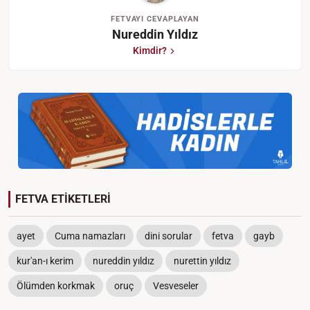
FETVAYI CEVAPLAYAN
Nureddin Yıldız
Kimdir?
FETVA ETİKETLERİ
ayet
Cuma namazları
dini sorular
fetva
gayb
kur'an-ı kerim
nureddin yıldız
nurettin yıldız
Ölümden korkmak
oruç
Vesveseler