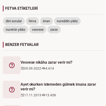
FETVA ETİKETLERİ
dini sorular
fetva
iman
nureddin yıldız
nurettin yıldız
vesvese
zarar
BENZER FETVALAR
Vesvese nikâha zarar verir mi?
Fetva
05.09.2022
4.614
Ayet okurken istemeden gülmek imana zarar
verir mi?
Fetva
17.11.2015
13.438