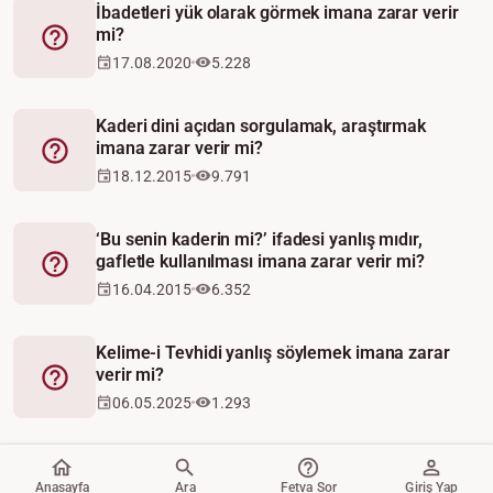
İbadetleri yük olarak görmek imana zarar verir
mi?
Fetva
17.08.2020
5.228
Kaderi dini açıdan sorgulamak, araştırmak
imana zarar verir mi?
Fetva
18.12.2015
9.791
‘Bu senin kaderin mi?’ ifadesi yanlış mıdır,
gafletle kullanılması imana zarar verir mi?
Fetva
16.04.2015
6.352
Kelime-i Tevhidi yanlış söylemek imana zarar
verir mi?
Fetva
06.05.2025
1.293
Anasayfa
Ara
Fetva Sor
Giriş Yap