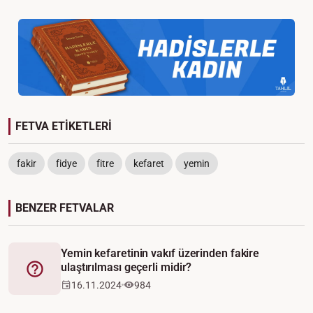
FETVA ETİKETLERİ
fakir
fidye
fitre
kefaret
yemin
BENZER FETVALAR
Yemin kefaretinin vakıf üzerinden fakire
ulaştırılması geçerli midir?
Fetva
16.11.2024
984