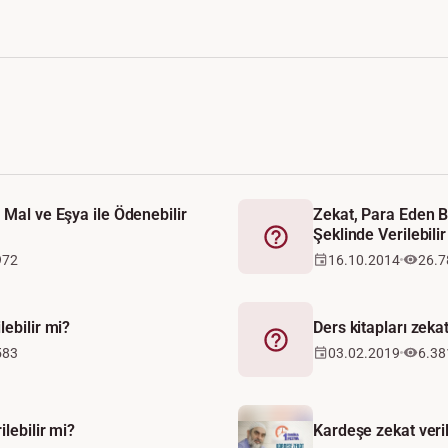
 Mal ve Eşya ile Ödenebilir
Zekat, Para Eden B
Şeklinde Verilebili
Fetva
972
16.10.2014
26.7
lebilir mi?
Ders kitapları zekat
Fetva
583
03.02.2019
6.38
lebilir mi?
Kardeşe zekat veril