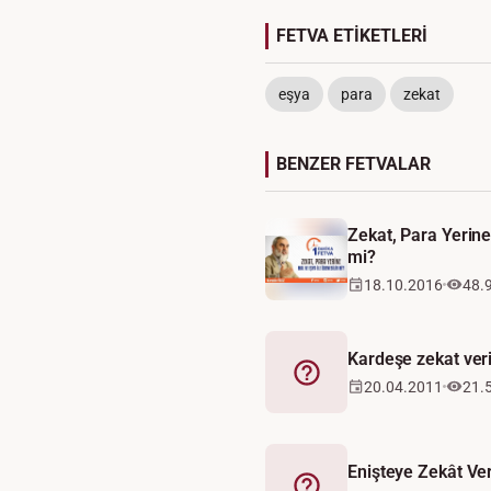
FETVA ETİKETLERİ
eşya
para
zekat
BENZER FETVALAR
Zekat, Para Yerine
mi?
18.10.2016
48.
Kardeşe zekat veri
Fetva
20.04.2011
21.
Enişteye Zekât Veri