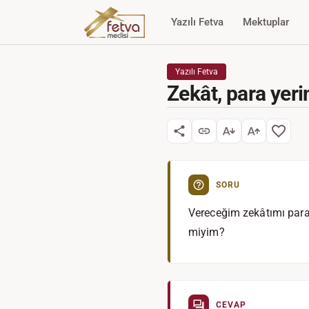
Yazılı Fetva
Mektuplar
Yazılı Fetva
Zekât, para yeri
SORU
Vereceğim zekâtımı para 
miyim?
CEVAP