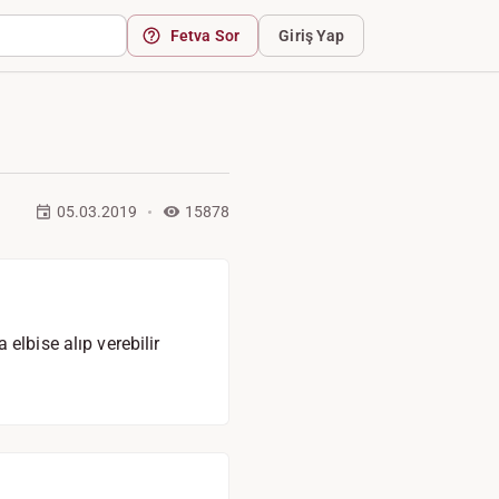
Fetva Sor
Giriş Yap
05.03.2019
15878
elbise alıp verebilir