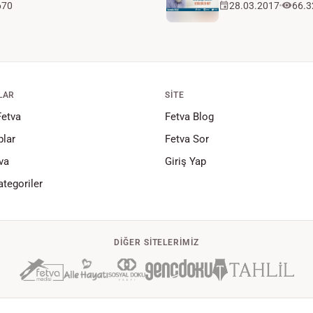
670
28.03.2017
66.3
LAR
SITE
Fetva
Fetva Blog
lar
Fetva Sor
va
Giriş Yap
tegoriler
DIĞER SITELERIMIZ