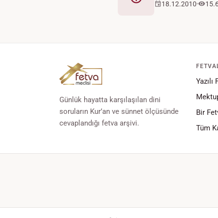
Fetva
18.12.2010
15.
FETVA
Yazılı 
Mektup
Günlük hayatta karşılaşılan dini
soruların Kur’an ve sünnet ölçüsünde
Bir Fet
cevaplandığı fetva arşivi.
Tüm Ka