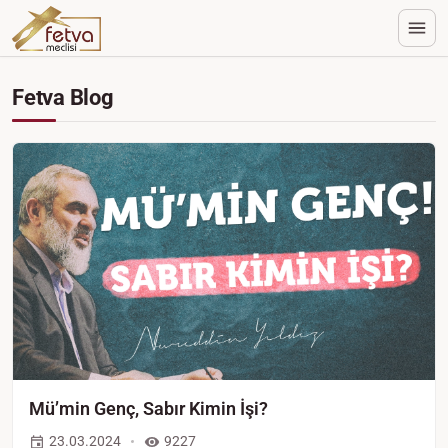
Fetva Blog
Mü’min Genç, Sabır Kimin İşi?
23.03.2024
9227