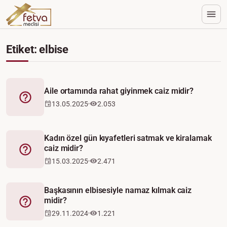
Etiket: elbise
Aile ortamında rahat giyinmek caiz midir?
Fetva
13.05.2025
2.053
Kadın özel gün kıyafetleri satmak ve kiralamak
caiz midir?
Fetva
15.03.2025
2.471
Başkasının elbisesiyle namaz kılmak caiz
midir?
Fetva
29.11.2024
1.221