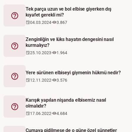
Tek parça uzun ve bol elbise giyerken dış
kıyafet gerekli mi?
Fetva
04.03.2024
3.867
Zenginliğin ve lüks hayatın dengesini nasıl
kurmalıyız?
Fetva
25.10.2023
1.964
Yere sürünen elbiseyi giymenin hükmü nedir?
Fetva
12.11.2022
3.576
Karışık yapılan nişanda elbisemiz nasıl
olmalıdır?
Fetva
17.06.2022
4.684
Cumaya gidilmese de o güne özel sünnetler