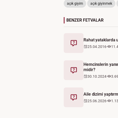
açık giyim
açık giyinmek
BENZER FETVALAR
Rahat yataklarda 
Fetva
25.04.2016
11.
Hemcinslerin yanın
midir?
Fetva
30.10.2024
3.6
Aile dizimi yaptır
Fetva
25.06.2026
1.1