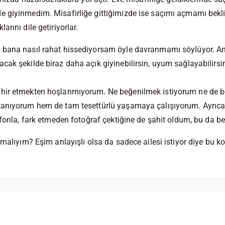
 giyinmedim. Misafirliğe gittiğimizde ise saçımı açmamı bekl
rını dile getiriyorlar.
bana nasıl rahat hissediyorsam öyle davranmamı söylüyor. Anc
ak şekilde biraz daha açık giyinebilirsin, uyum sağlayabilirsin”
ir etmekten hoşlanmıyorum. Ne beğenilmek istiyorum ne de böy
anıyorum hem de tam tesettürlü yaşamaya çalışıyorum. Ayrıca 
fonla, fark etmeden fotoğraf çektiğine de şahit oldum, bu da beni
pmalıyım? Eşim anlayışlı olsa da sadece ailesi istiyor diye bu