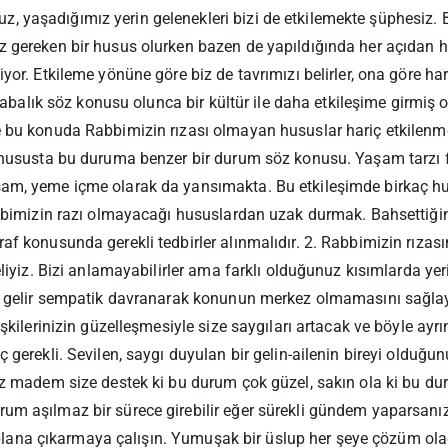
 yaşadığımız yerin gelenekleri bizi de etkilemekte şüphesiz.
 gereken bir husus olurken bazen de yapıldığında her açıdan he
yor. Etkileme yönüne göre biz de tavrımızı belirler, ona göre har
akrabalık söz konusu olunca bir kültür ile daha etkileşime girmiş
 bu konuda Rabbimizin rızası olmayan hususlar hariç etkilenmeyi
 hususta bu duruma benzer bir durum söz konusu. Yaşam tarzı fa
am, yeme içme olarak da yansımakta. Bu etkileşimde birkaç h
abbimizin razı olmayacağı hususlardan uzak durmak. Bahsettiği
af konusunda gerekli tedbirler alınmalıdır. 2. Rabbimizin rızas
eliyiz. Bizi anlamayabilirler ama farklı olduğunuz kısımlarda yer
ri gelir sempatik davranarak konunun merkez olmamasını sağla
işkilerinizin güzelleşmesiyle size saygıları artacak ve böyle ay
ç gerekli. Sevilen, saygı duyulan bir gelin-ailenin bireyi olduğ
niz madem size destek ki bu durum çok güzel, sakın ola ki bu d
m aşılmaz bir sürece girebilir eğer sürekli gündem yaparsanız.
ön plana çıkarmaya çalışın. Yumuşak bir üslup her şeye çözüm ola