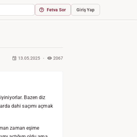
Fetva Sor
Giriş Yap
13.05.2025
2067
yiniyorlar. Bazen diz
amlarda dahi saçımı açmak
 zaman zaman eşime
saçımı açtığım oldu ama