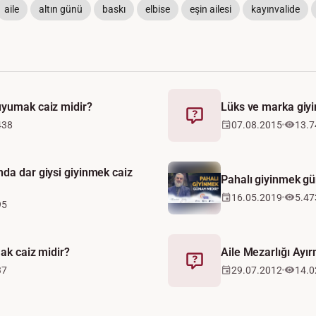
aile
altın günü
baskı
elbise
eşin ailesi
kayınvalide
uyumak caiz midir?
Lüks ve marka giyi
Fetva
438
07.08.2015
13.7
Video
da dar giysi giyinmek caiz
Pahalı giyinmek gü
16.05.2019
5.47
95
mak caiz midir?
Aile Mezarlığı Ayı
Fetva
37
29.07.2012
14.0