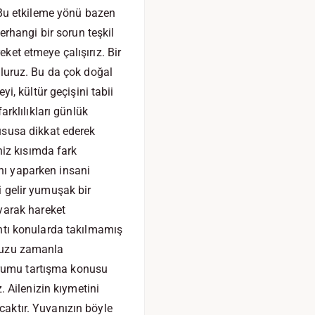
 Bu etkileme yönü bazen
rhangi bir sorun teşkil
eket etmeye çalışırız. Bir
 oluruz. Bu da çok doğal
, kültür geçişini tabii
rklılıkları günlük
ususa dikkat ederek
niz kısımda fark
ını yaparken insani
i gelir yumuşak bir
yarak hareket
rıntı konularda takılmamış
unuzu zamanla
urumu tartışma konusu
 Ailenizin kıymetini
caktır. Yuvanızın böyle