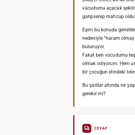
vücudumu açacak şekilde
garipsenip mahcup oldukla
Eşim bu konuda genelde 
nedeniyle “haram olmayac
bulunuyor.
Fakat ben vücudumu teşh
olmak istiyorum. Hem ut
bir çocuğun elindeki tele
Bu şartlar altında ne ya
gerekir mi?
CEVAP