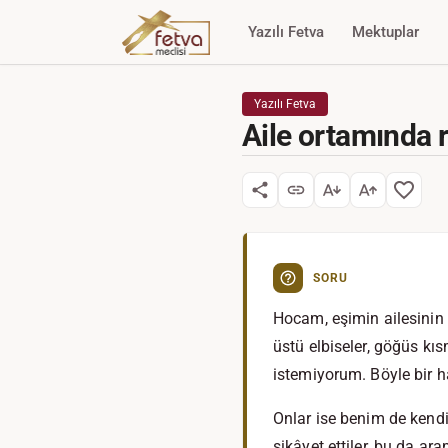
Yazılı Fetva
Mektuplar
Yazılı Fetva
Aile ortamında 
SORU
Hocam, eşimin ailesinin 
üstü elbiseler, göğüs kı
istemiyorum. Böyle bir 
Onlar ise benim de kend
şikâyet ettiler, bu da a