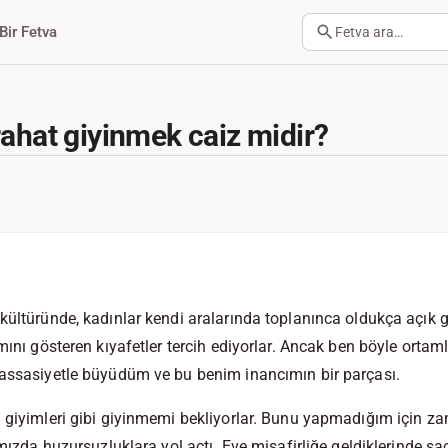
Bir Fetva
Fetva ara…
rahat giyinmek caiz midir?
kültüründe, kadınlar kendi aralarında toplanınca oldukça açık gi
smını gösteren kıyafetler tercih ediyorlar. Ancak ben böyle ort
hassasiyetle büyüdüm ve bu benim inancımın bir parçası.
i giyimleri gibi giyinmemi bekliyorlar. Bunu yapmadığım için
ramızda huzursuzluklara yol açtı. Eve misafirliğe geldiklerinde 