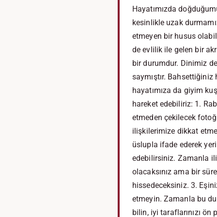
Hayatımızda doğduğumuz,
kesinlikle uzak durmamız
etmeyen bir husus olabili
de evlilik ile gelen bir 
bir durumdur. Dinimiz de
saymıştır. Bahsettiğiniz
hayatımıza da giyim kuş
hareket edebiliriz: 1. R
etmeden çekilecek fotoğr
ilişkilerimize dikkat etm
üslupla ifade ederek ye
edebilirsiniz. Zamanla il
olacaksınız ama bir süre
hissedeceksiniz. 3. Eşi
etmeyin. Zamanla bu duru
bilin, iyi taraflarınızı 