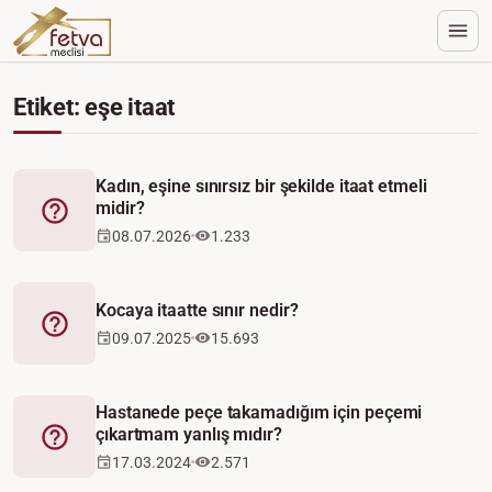
Etiket: eşe itaat
Kadın, eşine sınırsız bir şekilde itaat etmeli
midir?
Fetva
08.07.2026
1.233
Kocaya itaatte sınır nedir?
Fetva
09.07.2025
15.693
Hastanede peçe takamadığım için peçemi
çıkartmam yanlış mıdır?
Fetva
17.03.2024
2.571