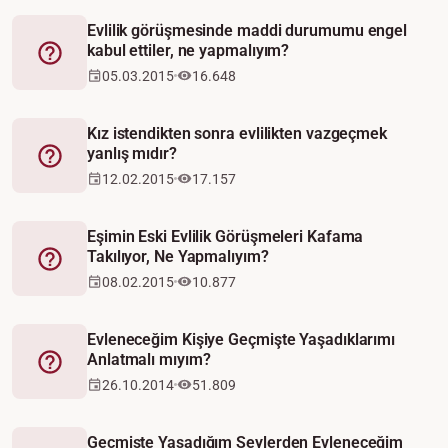
Evlilik görüşmesinde maddi durumumu engel
kabul ettiler, ne yapmalıyım?
Fetva
05.03.2015
16.648
Kız istendikten sonra evlilikten vazgeçmek
yanlış mıdır?
Fetva
12.02.2015
17.157
Eşimin Eski Evlilik Görüşmeleri Kafama
Takılıyor, Ne Yapmalıyım?
Fetva
08.02.2015
10.877
Evleneceğim Kişiye Geçmişte Yaşadıklarımı
Anlatmalı mıyım?
Fetva
26.10.2014
51.809
Geçmişte Yaşadığım Şeylerden Evleneceğim