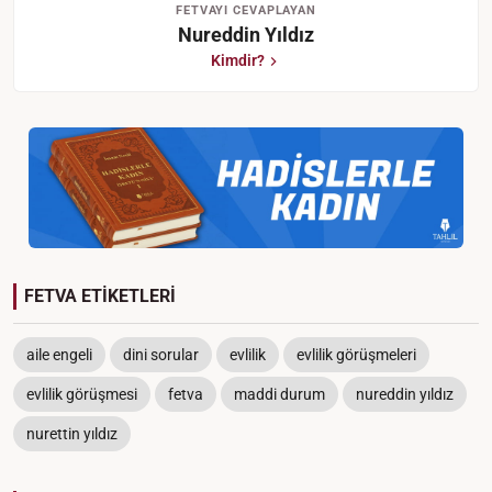
FETVAYI CEVAPLAYAN
Nureddin Yıldız
Kimdir?
FETVA ETİKETLERİ
aile engeli
dini sorular
evlilik
evlilik görüşmeleri
evlilik görüşmesi
fetva
maddi durum
nureddin yıldız
nurettin yıldız