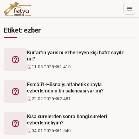
Etiket: ezber
Kur’an’ın yarısını ezberleyen kişi hafız sayılır
mı?
Fetva
11.05.2025
1.410
Esmâü’l-Hüsna’yı alfabetik sırayla
ezberlemenin bir sakıncası var mı?
Fetva
22.02.2025
2.481
Kısa surelerden sonra hangi sureleri
ezberlemeliyim?
Fetva
04.01.2025
1.540