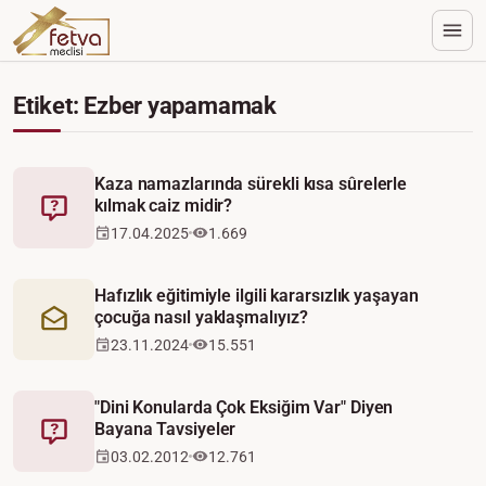
Etiket: Ezber yapamamak
Kaza namazlarında sürekli kısa sûrelerle
kılmak caiz midir?
Fetva
17.04.2025
1.669
Hafızlık eğitimiyle ilgili kararsızlık yaşayan
çocuğa nasıl yaklaşmalıyız?
Mektup
23.11.2024
15.551
"Dini Konularda Çok Eksiğim Var" Diyen
Bayana Tavsiyeler
Fetva
03.02.2012
12.761