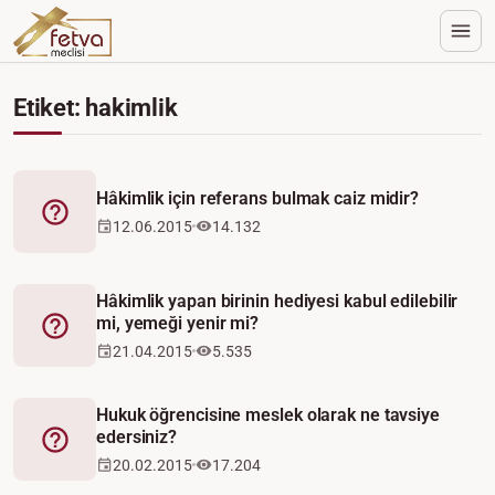
Etiket: hakimlik
Hâkimlik için referans bulmak caiz midir?
Fetva
12.06.2015
14.132
Hâkimlik yapan birinin hediyesi kabul edilebilir
mi, yemeği yenir mi?
Fetva
21.04.2015
5.535
Hukuk öğrencisine meslek olarak ne tavsiye
edersiniz?
Fetva
20.02.2015
17.204