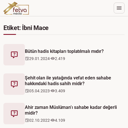
Etiket: İbni Mace
Bütün hadis kitapları toplatılmalı mıdır?
Fetva
29.01.2024
2.419
Şehit olan ile yatağında vefat eden sahabe
hakkındaki hadis sahih midir?
Fetva
05.04.2023
3.409
Ahir zaman Müslüman’ı sahabe kadar değerli
midir?
Fetva
02.10.2022
4.109