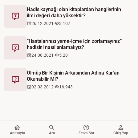
Hadis kaynağı olan kitaplardan hangilerinin
ilmi değeri daha yüksektir?
Fetva
26.12.2021
3.107
“Hastalarınızı yeme-içme için zorlamayınız”
hadisini nasıl anlamalıyız?
Fetva
24.08.2021
5.281
Ölmüş Bir Kişinin Arkasından Adına Kur’an
Okunabilir Mi?
Fetva
02.03.2012
16.943
Anasayfa
Ara
Fetva Sor
Giriş Yap