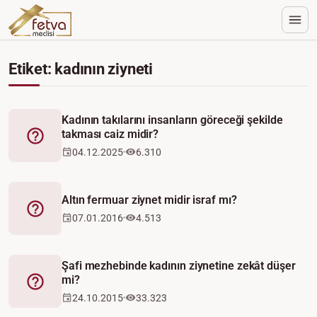
Etiket: kadının ziyneti
Kadının takılarını insanların göreceği şekilde
takması caiz midir?
Fetva
04.12.2025
6.310
Altın fermuar ziynet midir israf mı?
Fetva
07.01.2016
4.513
Şafi mezhebinde kadının ziynetine zekât düşer
mi?
Fetva
24.10.2015
33.323