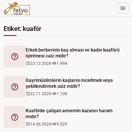
Etiket: kuaför
Erkek berberinin kaş alması ve kadın kuaförü
işletmesi caiz midir?
Fetva
23.12.2024
1.994
Gayrimüslimlerin kaşlarını inceltmek veya
şekillendirmek caiz midir?
Fetva
22.11.2024
1.198
Kuaförde çalışan annemin kazancı haram
mıdır?
Fetva
14.06.2024
3.529