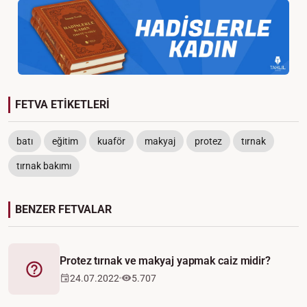
FETVA ETİKETLERİ
batı
eğitim
kuaför
makyaj
protez
tırnak
tırnak bakımı
BENZER FETVALAR
Protez tırnak ve makyaj yapmak caiz midir?
Fetva
24.07.2022
5.707