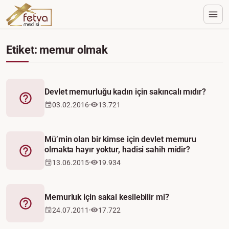
Etiket: memur olmak
Devlet memurluğu kadın için sakıncalı mıdır?
Fetva
03.02.2016
13.721
Mü’min olan bir kimse için devlet memuru
olmakta hayır yoktur, hadisi sahih midir?
Fetva
13.06.2015
19.934
Memurluk için sakal kesilebilir mi?
Fetva
24.07.2011
17.722