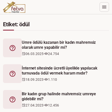
Etiket: ödül
Umre ödülü kazanan bir kadın mahremsiz
olarak umre yapabilir mi?
Fetva
06.03.2025
24.754
İnternet sitesinde ücretli üyelikle yapılacak
turnuvada ödül vermek haram mıdır?
Fetva
18.09.2023
1.110
Bir kadın grup halinde mahremsiz umreye
gidebilir mi?
Fetva
27.04.2023
12.456