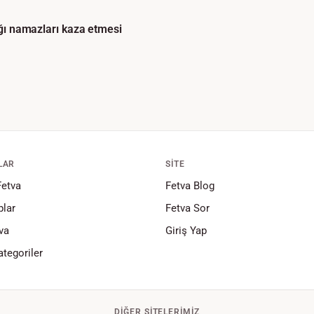
ığı namazları kaza etmesi
LAR
SITE
Fetva
Fetva Blog
lar
Fetva Sor
va
Giriş Yap
tegoriler
DIĞER SITELERIMIZ