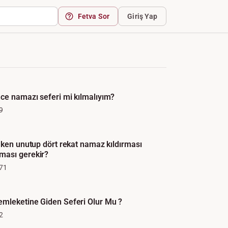
Fetva Sor
Giriş Yap
ce namazı seferi mi kılmalıyım?
9
mken unutup dört rekat namaz kıldırması
ası gerekir?
71
mleketine Giden Seferi Olur Mu ?
2