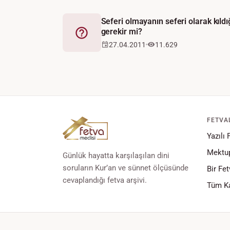
Seferi olmayanın seferi olarak kıld
gerekir mi?
Fetva
27.04.2011
11.629
FETVA
Yazılı 
Mektup
Günlük hayatta karşılaşılan dini
soruların Kur’an ve sünnet ölçüsünde
Bir Fet
cevaplandığı fetva arşivi.
Tüm Ka