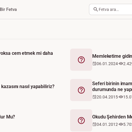
Bir Fetva
Fetva ara…
 yoksa cem etmek mi daha
Memleketime gidin
Fetva
06.01.2024
2.42
Seferi birinin ima
kazasını nasıl yapabiliriz?
durumunda ne yapm
Fetva
20.04.2015
15.0
Olur Mu?
Okudu Şehirden Me
Fetva
04.01.2012
5.70