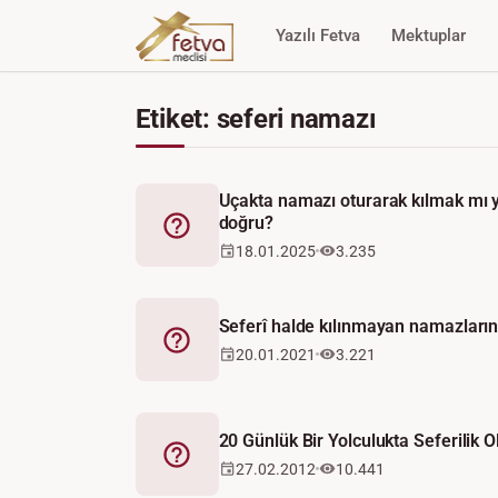
Yazılı Fetva
Mektuplar
Etiket: seferi namazı
Uçakta namazı oturarak kılmak mı
doğru?
Fetva
18.01.2025
3.235
Seferî halde kılınmayan namazların 
Fetva
20.01.2021
3.221
20 Günlük Bir Yolculukta Seferilik 
Fetva
27.02.2012
10.441