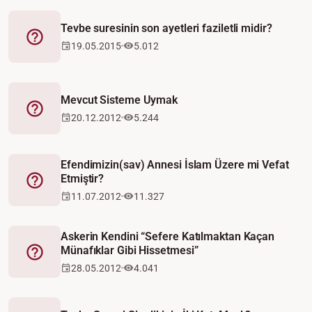
Tevbe suresinin son ayetleri faziletli midir?
Fetva
19.05.2015
5.012
Mevcut Sisteme Uymak
Fetva
20.12.2012
5.244
Efendimizin(sav) Annesi İslam Üzere mi Vefat
Etmiştir?
Fetva
11.07.2012
11.327
Askerin Kendini “Sefere Katılmaktan Kaçan
Münafıklar Gibi Hissetmesi”
Fetva
28.05.2012
4.041