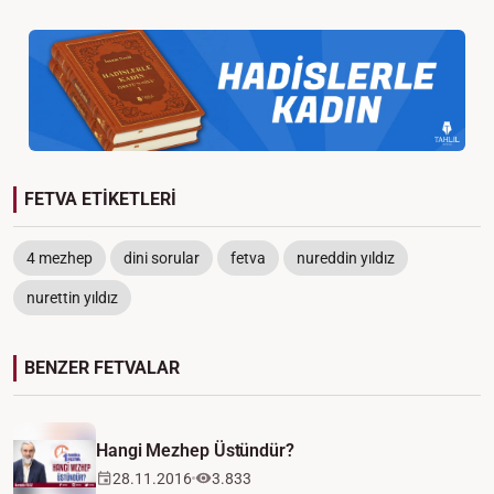
FETVA ETİKETLERİ
4 mezhep
dini sorular
fetva
nureddin yıldız
nurettin yıldız
BENZER FETVALAR
Hangi Mezhep Üstündür?
28.11.2016
3.833