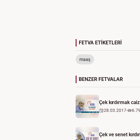
FETVA ETİKETLERİ
maaş
BENZER FETVALAR
Çek kırdırmak caiz
28.03.2017
6.7
Çek ve senet kırdı