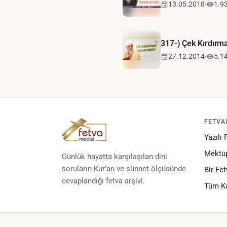
13.05.2018
1.9
317-) Çek Kırdırm
27.12.2014
5.1
FETVA
Yazılı 
Mektup
Günlük hayatta karşılaşılan dini
soruların Kur’an ve sünnet ölçüsünde
Bir Fet
cevaplandığı fetva arşivi.
Tüm Ka