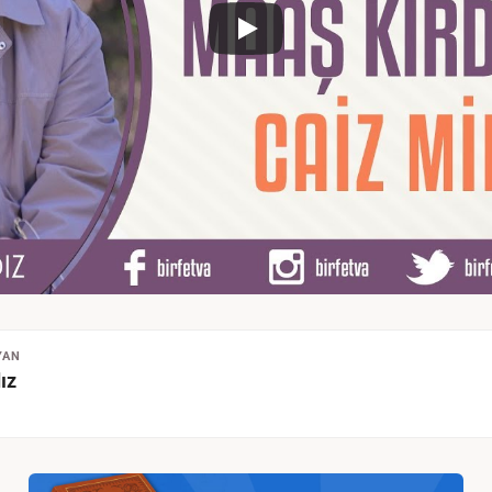
YAN
ız