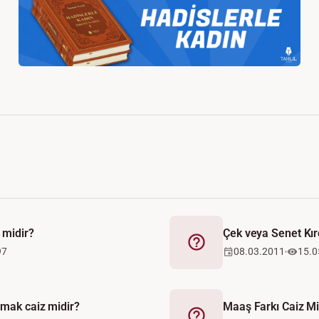
 midir?
Çek veya Senet Kır
Fetva
97
08.03.2011
15.0
rmak caiz midir?
Maaş Farkı Caiz Mi