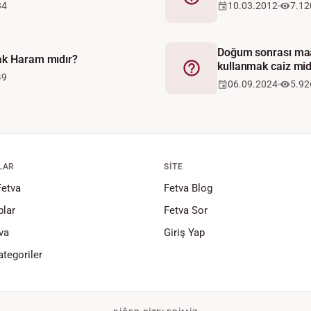
Fetva
34
10.03.2012
7.12
Doğum sonrası maa
ak Haram mıdır?
kullanmak caiz mid
Fetva
49
06.09.2024
5.92
LAR
SITE
Fetva
Fetva Blog
lar
Fetva Sor
va
Giriş Yap
tegoriler