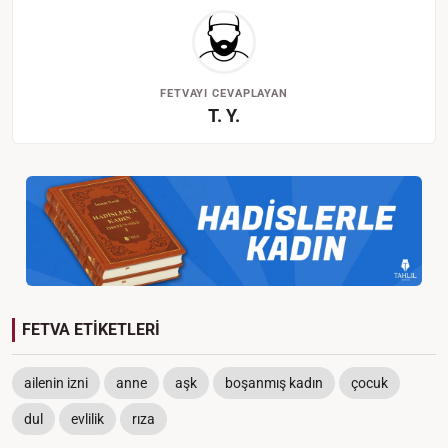
FETVAYI CEVAPLAYAN
T. Y.
FETVA ETİKETLERİ
ailenin izni
anne
aşk
boşanmış kadın
çocuk
dul
evlilik
rıza