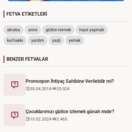
FETVA ETİKETLERİ
akraba
anne
gizlice vermek
hayır yapmak
kul hakkı
yardım
yaşlı
yemek
BENZER FETVALAR
Promosyon İhtiyaç Sahibine Verilebilir mi?
Fetva
30.04.2014
25.024
Çocuklarımızı gizlice izlemek günah mıdır?
Fetva
10.02.2024
2.465