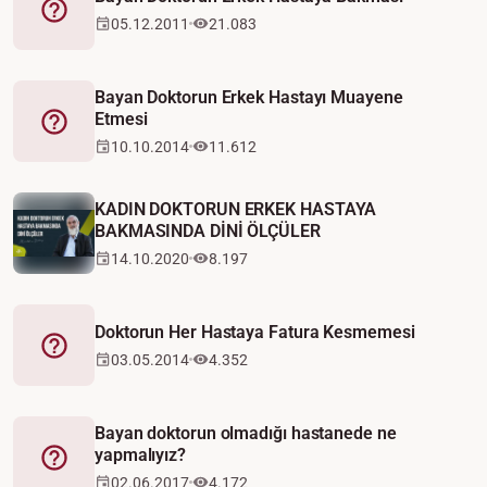
Fetva
05.12.2011
21.083
Bayan Doktorun Erkek Hastayı Muayene
Etmesi
Fetva
10.10.2014
11.612
KADIN DOKTORUN ERKEK HASTAYA
BAKMASINDA DİNİ ÖLÇÜLER
14.10.2020
8.197
Doktorun Her Hastaya Fatura Kesmemesi
Fetva
03.05.2014
4.352
Bayan doktorun olmadığı hastanede ne
yapmalıyız?
Fetva
02.06.2017
4.172