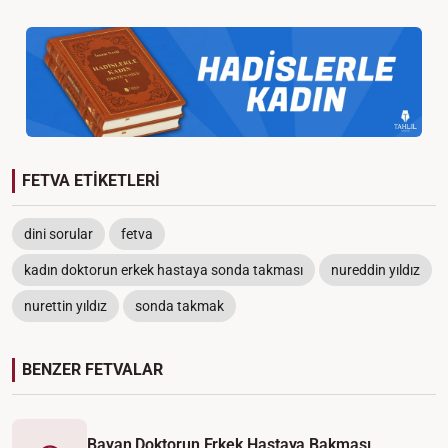
FETVA ETİKETLERİ
dini sorular
fetva
kadın doktorun erkek hastaya sonda takması
nureddin yıldız
nurettin yıldız
sonda takmak
BENZER FETVALAR
Bayan Doktorun Erkek Hastaya Bakması