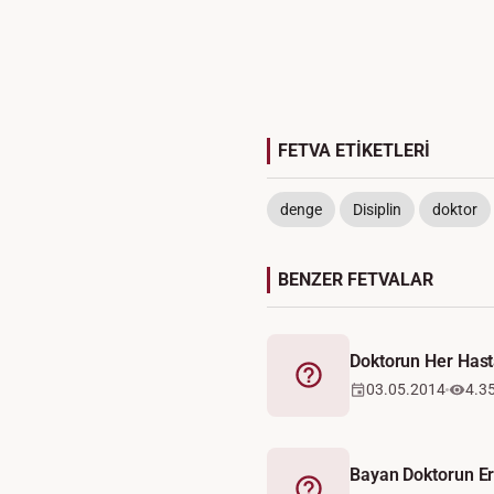
FETVA ETİKETLERİ
denge
Disiplin
doktor
BENZER FETVALAR
Doktorun Her Has
Fetva
03.05.2014
4.3
Bayan Doktorun E