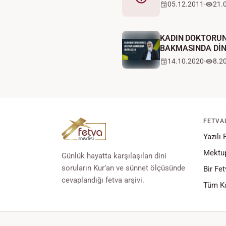
Fetva
05.12.2011
21.
KADIN DOKTORUN
BAKMASINDA DİN
14.10.2020
8.2
FETVA
Yazılı 
Mektup
Günlük hayatta karşılaşılan dini
soruların Kur’an ve sünnet ölçüsünde
Bir Fet
cevaplandığı fetva arşivi.
Tüm Ka