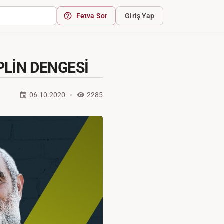
Fetva Sor
Giriş Yap
LİN DENGESİ
06.10.2020
2285