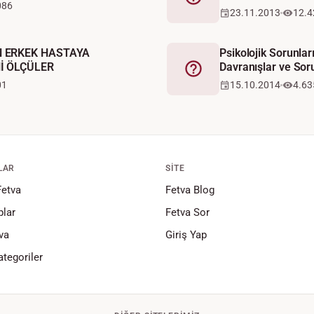
Fetva
086
23.11.2013
12.4
 ERKEK HASTAYA
Psikolojik Sorunlar
İ ÖLÇÜLER
Davranışlar ve Sor
Fetva
01
15.10.2014
4.63
LAR
SITE
Fetva
Fetva Blog
lar
Fetva Sor
va
Giriş Yap
tegoriler