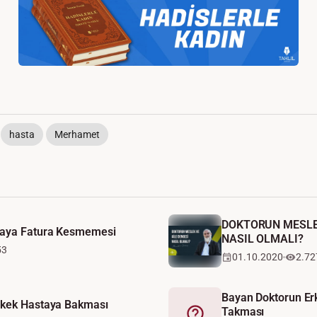
hasta
Merhamet
DOKTORUN MESLEK
taya Fatura Kesmemesi
NASIL OLMALI?
53
01.10.2020
2.72
Bayan Doktorun Er
rkek Hastaya Bakması
Takması