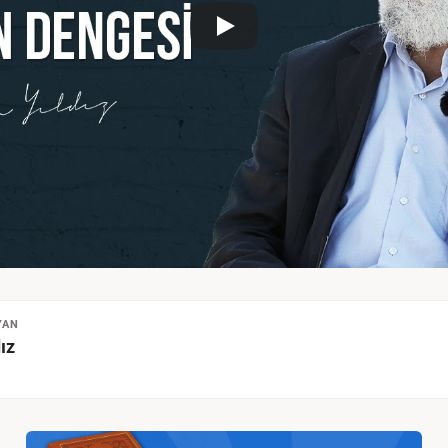
YAN
ız