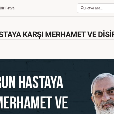
Bir Fetva
Fetva ara…
TAYA KARŞI MERHAMET VE DİSİP