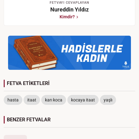
FETVAYI CEVAPLAYAN
Nureddin Yıldız
Kimdir?
FETVA ETİKETLERİ
hasta
itaat
karı koca
kocaya itaat
yaşlı
BENZER FETVALAR