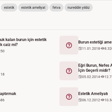
estetik
estetik ameliyat
fetva
nureddin yıldız
k kalan burun için estetik
Burun estetiği amel
k caiz mi?
Fetva
11.01.2018
8.32
250
Eğri Burun, Nefes 
İçin Geçerli midir?
Fetva
118
05.02.2014
12.7
Yaptırmak
Estetik Ameliyatı
Fetva
686
06.12.2012
10.3