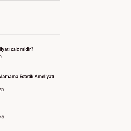
iyatı caiz midir?
0
Alamama Estetik Ameliyatı
59
48