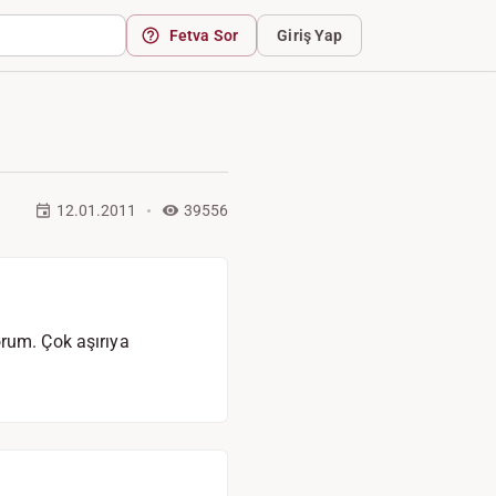
Fetva Sor
Giriş Yap
12.01.2011
39556
orum. Çok aşırıya