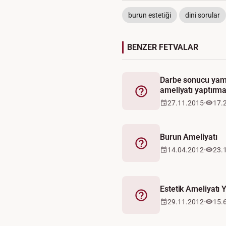
burun estetiği
dini sorular
BENZER FETVALAR
Darbe sonucu yamu
ameliyatı yaptırma
Fetva
27.11.2015
17.
Burun Ameliyatı
Fetva
14.04.2012
23.
Estetik Ameliyatı 
Fetva
29.11.2012
15.