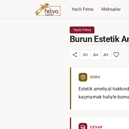
Yazılı Fetva
Mektuplar
Yazılı Fetva
Burun Estetik A
SORU
Estetik ameliyat hakkınd
kaçmamak haliyle burnu
CEVAP