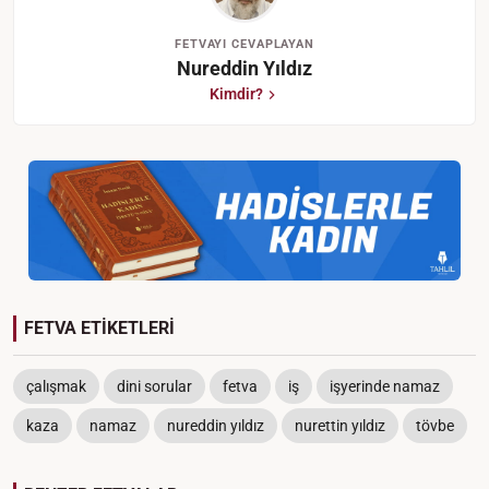
FETVAYI CEVAPLAYAN
Nureddin Yıldız
Kimdir?
FETVA ETİKETLERİ
çalışmak
dini sorular
fetva
iş
işyerinde namaz
kaza
namaz
nureddin yıldız
nurettin yıldız
tövbe