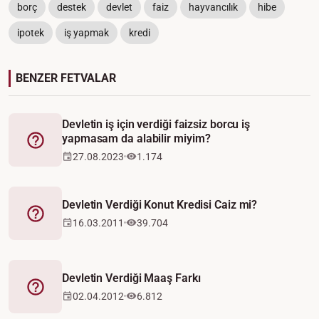
borç
destek
devlet
faiz
hayvancılık
hibe
ipotek
iş yapmak
kredi
BENZER FETVALAR
Devletin iş için verdiği faizsiz borcu iş
yapmasam da alabilir miyim?
Fetva
27.08.2023
1.174
Devletin Verdiği Konut Kredisi Caiz mi?
Fetva
16.03.2011
39.704
Devletin Verdiği Maaş Farkı
Fetva
02.04.2012
6.812