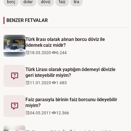
borç
dolar
döviz
faiz
lira
BENZER FETVALAR
Video
Türk lirası olarak alınan borcu döviz ile
ödemek caiz midir?
18.03.2020
6.244
Türk Lirası olarak yaptığım ödemeyi dövizle
geri isteyebilir miyim?
Fetva
11.01.2023
1.683
Faiz parasıyla birinin faiz borcunu ödeyebilir
miyim?
Fetva
04.05.2011
12.366
Video