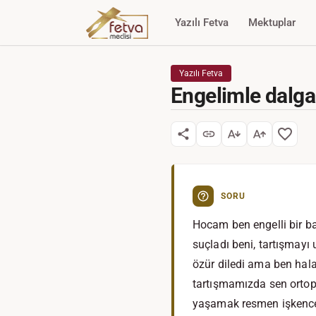
Yazılı Fetva
Mektuplar
Yazılı Fetva
Engelimle dalg
SORU
Hocam ben engelli bir bay
suçladı beni, tartışmayı
özür diledi ama ben ha
tartışmamızda sen ortope
yaşamak resmen işkence