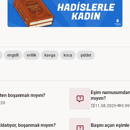
engelli
evlilik
kavga
koca
şiddet
Eşim namusumdan 
şten boşanmalı mıyım?
mıyım?
Fetva
220
11.08.2025
3.99
aldatıyor, boşanmalı mıyım?
Başını açan eşiml