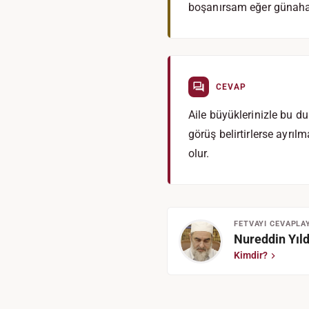
boşanırsam eğer günaha
CEVAP
Aile büyüklerinizle bu d
görüş belirtirlerse ayrı
olur.
FETVAYI CEVAPLA
Nureddin Yıld
Kimdir?