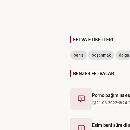
FETVA ETİKETLERİ
bahis
boşanmak
dalga
BENZER FETVALAR
Porno bağımlısı e
Fetva
21.06.2022
24.
Eşim beni sürekli 