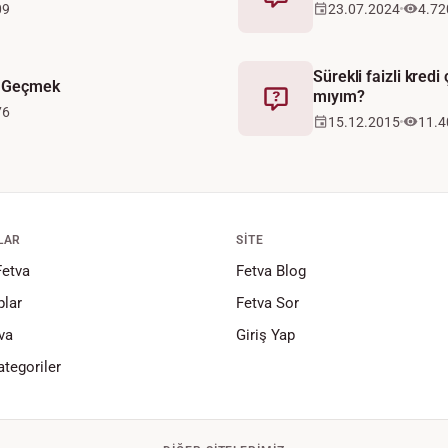
Fetva
09
23.07.2024
4.72
Sürekli faizli kre
a Geçmek
mıyım?
Fetva
76
15.12.2015
11.4
LAR
SITE
Fetva
Fetva Blog
lar
Fetva Sor
va
Giriş Yap
tegoriler