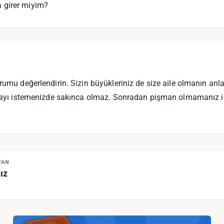
 girer miyim?
urumu değerlendirin. Sizin büyükleriniz de size aile olmanın anl
lmayı istemenizde sakınca olmaz. Sonradan pişman olmamanız iç
YAN
ız