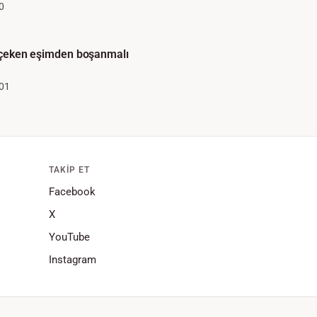
0
di çeken eşimden boşanmalı
01
TAKIP ET
Facebook
X
YouTube
Instagram