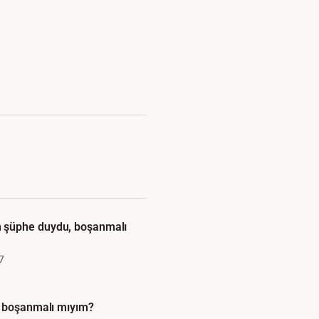
şüphe duydu, boşanmalı
7
e boşanmalı mıyım?