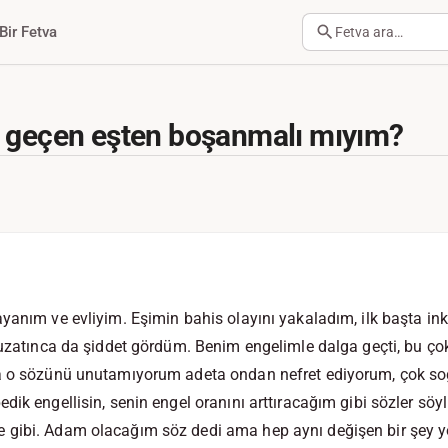
Bir Fetva
Fetva ara…
a geçen eşten boşanmalı mıyım?
anım ve evliyim. Eşimin bahis olayını yakaladım, ilk başta inkâr
 uzatınca da şiddet gördüm. Benim engelimle dalga geçti, bu ço
la o sözünü unutamıyorum adeta ondan nefret ediyorum, çok s
dik engellisin, senin engel oranını arttıracağım gibi sözler söy
 gibi. Adam olacağım söz dedi ama hep aynı değişen bir şey 