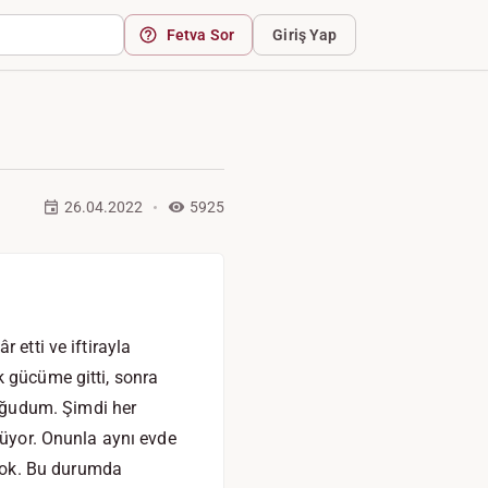
Fetva Sor
Giriş Yap
26.04.2022
5925
 etti ve iftirayla
k gücüme gitti, sonra
oğudum. Şimdi her
lüyor. Onunla aynı evde
yok. Bu durumda