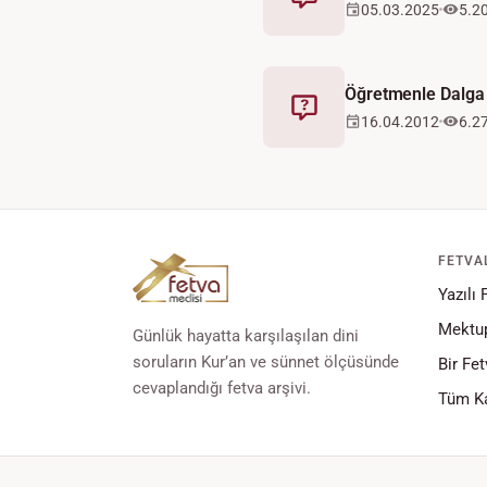
Fetva
05.03.2025
5.2
Öğretmenle Dalg
Fetva
16.04.2012
6.2
FETVA
Yazılı 
Mektup
Günlük hayatta karşılaşılan dini
soruların Kur’an ve sünnet ölçüsünde
Bir Fet
cevaplandığı fetva arşivi.
Tüm Ka