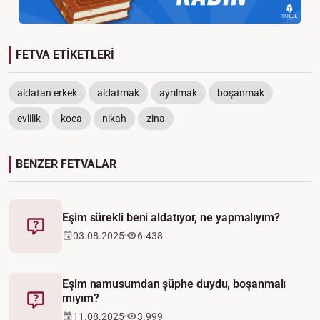
FETVA ETİKETLERİ
aldatan erkek
aldatmak
ayrılmak
boşanmak
evlilik
koca
nikah
zina
BENZER FETVALAR
Eşim sürekli beni aldatıyor, ne yapmalıyım?
Fetva
03.08.2025
6.438
Eşim namusumdan şüphe duydu, boşanmalı
mıyım?
Fetva
11.08.2025
3.999