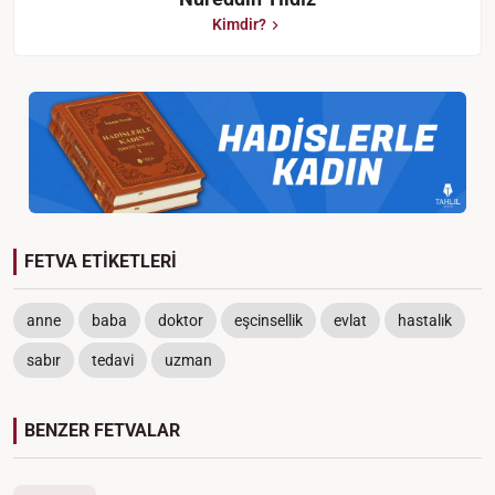
Kimdir?
FETVA ETİKETLERİ
anne
baba
doktor
eşcinsellik
evlat
hastalık
sabır
tedavi
uzman
BENZER FETVALAR