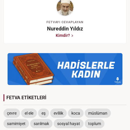
FETVAYI CEVAPLAYAN
Nureddin Yıldız
Kimdir?
FETVA ETİKETLERİ
çevre
el ele
eş
evlilik
koca
müslüman
samimiyet
sarılmak
sosyal hayat
toplum