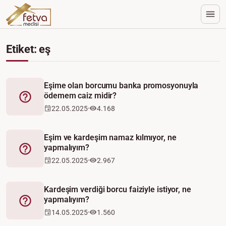
Etiket: eş
Eşime olan borcumu banka promosyonuyla
ödemem caiz midir?
Fetva
22.05.2025
4.168
Eşim ve kardeşim namaz kılmıyor, ne
yapmalıyım?
Fetva
22.05.2025
2.967
Kardeşim verdiği borcu faiziyle istiyor, ne
yapmalıyım?
Fetva
14.05.2025
1.560