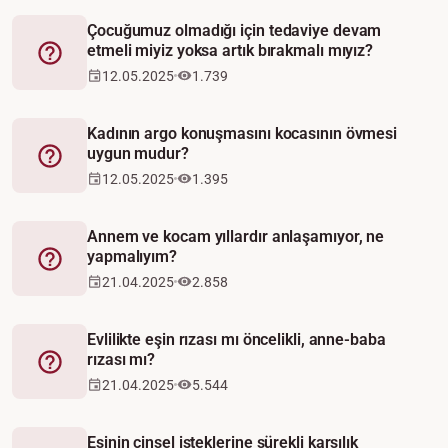
Çocuğumuz olmadığı için tedaviye devam
etmeli miyiz yoksa artık bırakmalı mıyız?
Fetva
12.05.2025
1.739
Kadının argo konuşmasını kocasının övmesi
uygun mudur?
Fetva
12.05.2025
1.395
Annem ve kocam yıllardır anlaşamıyor, ne
yapmalıyım?
Fetva
21.04.2025
2.858
Evlilikte eşin rızası mı öncelikli, anne-baba
rızası mı?
Fetva
21.04.2025
5.544
Eşinin cinsel isteklerine sürekli karşılık