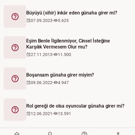
Büyüyü (sihir) inkâr eden günaha girer mi?
Fetva
07.09.2023
5.625
Eşim Benle İlgilenmiyor, Cinsel İsteğine
Karşılık Vermesem Olur mu?
Fetva
27.11.2013
11.500
Boşansam günaha girer miyim?
Fetva
09.06.2022
4.947
Rol gereği de olsa oyuncular günaha girer mi?
Fetva
12.06.2021
13.591