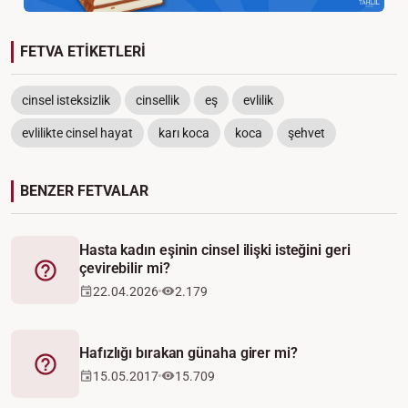
FETVA ETİKETLERİ
cinsel isteksizlik
cinsellik
eş
evlilik
evlilikte cinsel hayat
karı koca
koca
şehvet
BENZER FETVALAR
Hasta kadın eşinin cinsel ilişki isteğini geri
çevirebilir mi?
Fetva
22.04.2026
2.179
Hafızlığı bırakan günaha girer mi?
Fetva
15.05.2017
15.709