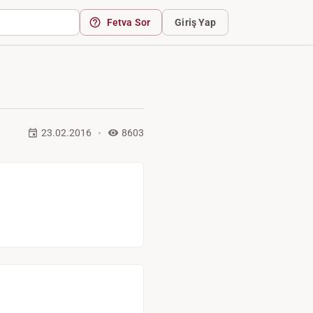
Fetva Sor
Giriş Yap
23.02.2016
8603