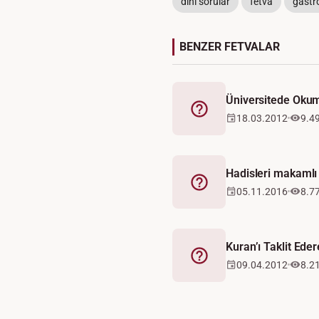
dini sorular
fetva
gastr
BENZER FETVALAR
Üniversitede Oku
Fetva
18.03.2012
9.4
Hadisleri makaml
Fetva
05.11.2016
8.7
Kuran’ı Taklit Ed
Fetva
09.04.2012
8.2