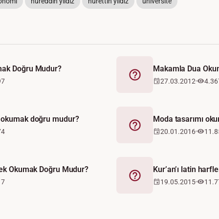
onomi
nureddin yıldız
nurettin yıldız
universite
mak Doğru Mudur?
Makamla Dua Oku
Fetva
97
27.03.2012
4.36
ı okumak doğru mudur?
Moda tasarımı ok
Fetva
74
20.01.2016
11.8
erek Okumak Doğru Mudur?
Kur’an’ı latin har
Fetva
17
19.05.2015
11.7