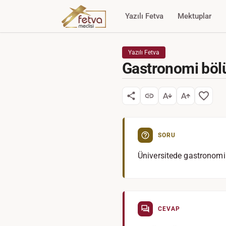
Yazılı Fetva
Mektuplar
Yazılı Fetva
Gastronomi bö
SORU
Üniversitede gastrono
CEVAP