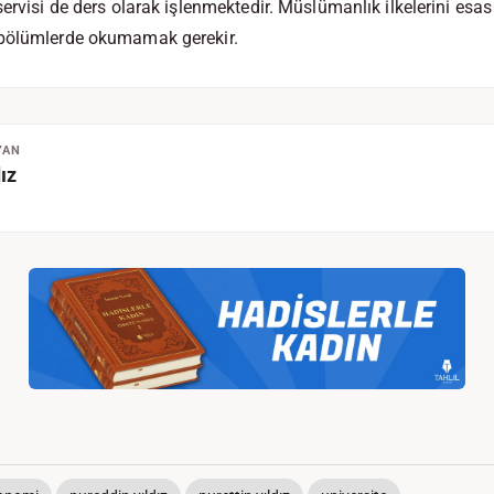
servisi de ders olarak işlenmektedir. Müslümanlık ilkelerini es
 bölümlerde okumamak gerekir.
YAN
ız