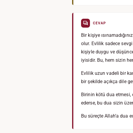
CEVAP
Bir kişiye ısınamadığını
olur. Evlilik sadece sevg
kişiyle duygu ve düşünc
iyisidir. Bu, hem sizin h
Evlilik uzun vadeli bir k
bir şekilde açıkça dile g
Birinin kötü dua etmesi, 
ederse, bu dua sizin üze
Bu süreçte Allah’a dua edi