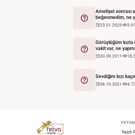
Ameliyat sonrası a
beğenmedim, ne 
Fetva
23.01.2025
3.0
Görüştüğüm kızla
vakit var, ne yapm
Fetva
30.09.2011
18.
Sevdiğim kızı kaçı
Fetva
06.10.2021
4.7
FETVA
Yazılı 