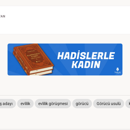
YAN
ş adayı
evlilik
evlilik görüşmesi
görücü
Görücü usulü