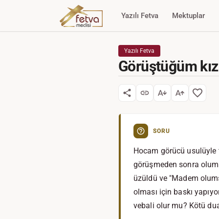
Yazılı Fetva
Mektuplar
Yazılı Fetva
Görüştüğüm kız
SORU
Hocam görücü usulüyle t
görüşmeden sonra olums
üzüldü ve "Madem olumsuz
olması için baskı yapıyor
vebali olur mu? Kötü du