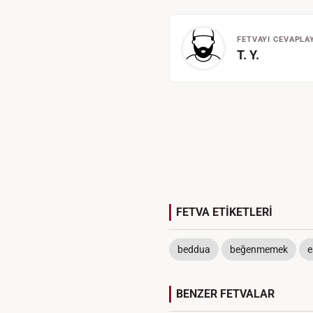
FETVAYI CEVAPLA
T. Y.
FETVA ETİKETLERİ
beddua
beğenmemek
e
BENZER FETVALAR