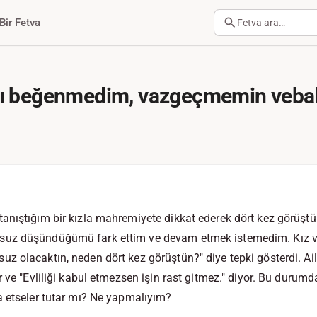
Bir Fetva
Fetva ara…
ı beğenmedim, vazgeçmemin vebali
anıştığım bir kızla mahremiyete dikkat ederek dört kez görüş
uz düşündüğümü fark ettim ve devam etmek istemedim. Kız v
 olacaktın, neden dört kez görüştün?" diye tepki gösterdi. Aile
 ve "Evliliği kabul etmezsen işin rast gitmez." diyor. Bu durumd
a etseler tutar mı? Ne yapmalıyım?