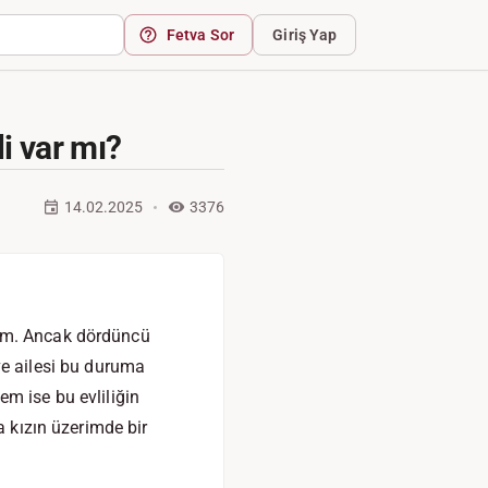
Fetva Sor
Giriş Yap
 var mı?
14.02.2025
3376
tüm. Ancak dördüncü
e ailesi bu duruma
m ise bu evliliğin
a kızın üzerimde bir