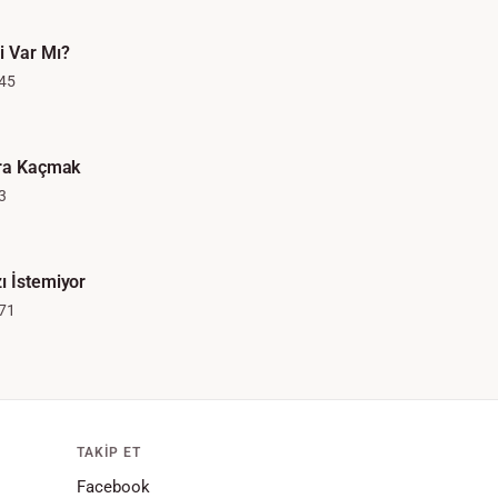
i Var Mı?
45
nra Kaçmak
3
ı İstemiyor
71
TAKIP ET
Facebook