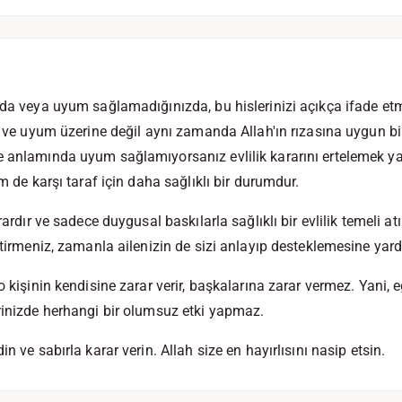
zda veya uyum sağlamadığınızda, bu hislerinizi açıkça ifade et
i ve uyum üzerine değil aynı zamanda Allah'ın rızasına uygun bir
e anlamında uyum sağlamıyorsanız evlilik kararını ertelemek y
em de karşı taraf için daha sağlıklı bir durumdur.
arardır ve sadece duygusal baskılarla sağlıklı bir evlilik temeli a
etirmeniz, zamanla ailenizin de sizi anlayıp desteklemesine yardı
o kişinin kendisine zarar verir, başkalarına zarar vermez. Yani, e
rinizde herhangi bir olumsuz etki yapmaz.
n ve sabırla karar verin. Allah size en hayırlısını nasip etsin.