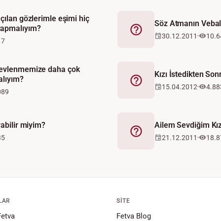
çılan gözlerimle eşimi hiç
Söz Atmanın Vebal
yapmalıyım?
Fetva
30.12.2011
10.6
17
 evlenmemize daha çok
Kızı İstedikten So
alıyım?
Fetva
15.04.2012
4.88
089
rabilir miyim?
Ailem Sevdiğim Kız
Fetva
35
21.12.2011
18.8
LAR
SITE
Fetva
Fetva Blog