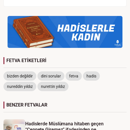
FETVA ETİKETLERİ
bizden değildir
dini sorular
fetva
hadis
nureddin yıldız
nurettin yıldız
BENZER FETVALAR
Hadislerde Müslümana hitaben geçen
“Cennete Giremez” ifadesinden ne