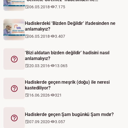
anlamalıyız?
06.05.2018
7.175
Hadislerdeki ‘Bizden Değildir’ ifadesinden ne
anlamalıyız?
06.05.2018
3.407
‘Bizi aldatan bizden değildir’ hadisini nasıl
anlamalıyız?
Fetva
20.03.2016
13.065
Hadislerde geçen meşrik (doğu) ile neresi
kastediliyor?
Fetva
16.06.2026
321
Hadislerde geçen Şam bugünkü Şam mıdır?
Fetva
07.09.2020
3.057