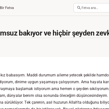
Bir Fetva
Fetva ara…
umsuz bakıyor ve hiçbir şeyden ze
ir kız babasıyım. Maddi durumum aileme yetecek şekilde hamdo
ediyorum, dinime uygun yaşamaya çalışıyorum. Ama hayata kar
ğraşmaya başlamak istiyorum ama hemen o şeyden sıkılıyorum. A
sam, dünyalar benim olsa sonunda öleceğim düşüncesindeyim.
ma sürüklüyor. Tek çarenin, asıl huzurun Allah'ta olduğunu bil