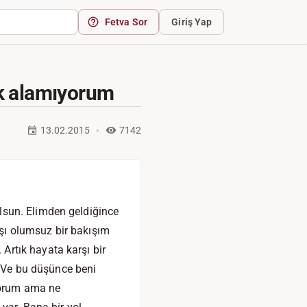
Fetva Sor
Giriş Yap
vk alamıyorum
13.02.2015
7142
lsun. Elimden geldiğince
şı olumsuz bir bakışım
rtık hayata karşı bir
 Ve bu düşünce beni
iyorum ama ne