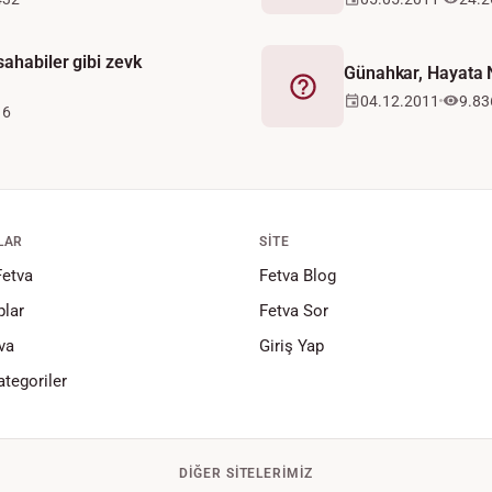
ahabiler gibi zevk
Günahkar, Hayata N
Fetva
04.12.2011
9.83
16
LAR
SITE
Fetva
Fetva Blog
lar
Fetva Sor
va
Giriş Yap
tegoriler
DIĞER SITELERIMIZ