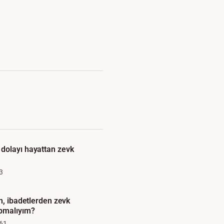
dolayı hayattan zevk
3
n, ibadetlerden zevk
pmalıyım?
61