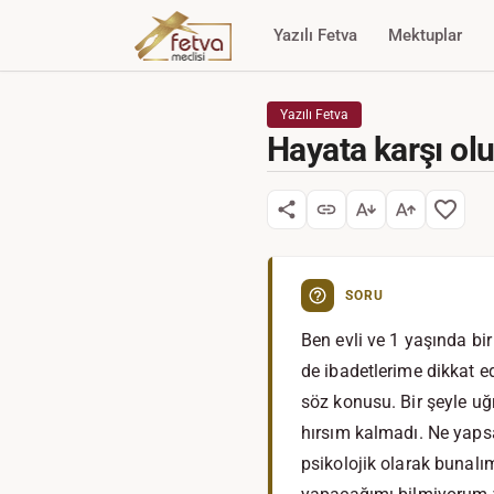
Yazılı Fetva
Mektuplar
Yazılı Fetva
Hayata karşı ol
SORU
Ben evli ve 1 yaşında b
de ibadetlerime dikkat 
söz konusu. Bir şeyle u
hırsım kalmadı. Ne yap
psikolojik olarak bunalı