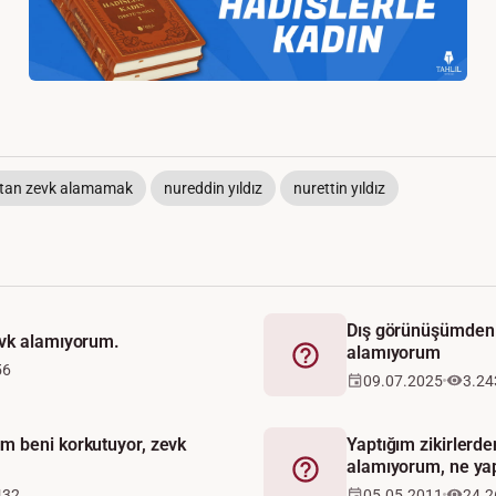
tan zevk alamamak
nureddin yıldız
nurettin yıldız
Dış görünüşümden 
evk alamıyorum.
alamıyorum
Fetva
56
09.07.2025
3.24
 beni korkutuyor, zevk
Yaptığım zikirlerde
alamıyorum, ne ya
Fetva
432
05.05.2011
24.2