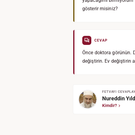
yapacağımı bilmiyorum ve
gösterir misiniz?
CEVAP
Önce doktora görünün. Do
değiştirin. Ev değiştiri
FETVAYI CEVAPLA
Nureddin Yıld
Kimdir?