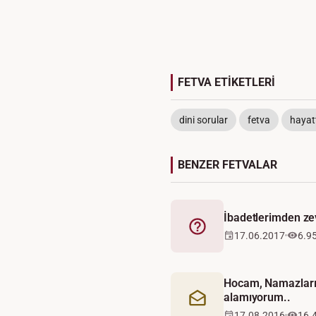
FETVA ETİKETLERİ
dini sorular
fetva
hayat
BENZER FETVALAR
İbadetlerimden z
Fetva
17.06.2017
6.9
Hocam, Namazlarım
alamıyorum..
Mektup
17.08.2016
16.