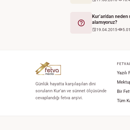
Kur’an’dan neden s
alamıyoruz?
Fetva
19.04.2015
5.0
FETVA
Yazılı 
Mektup
Günlük hayatta karşılaşılan dini
soruların Kur’an ve sünnet ölçüsünde
Bir Fet
cevaplandığı fetva arşivi.
Tüm Ka