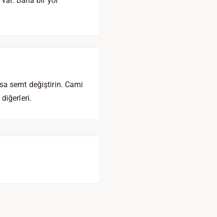
var. Bana bir yol
sa semt değiştirin. Cami
diğerleri.