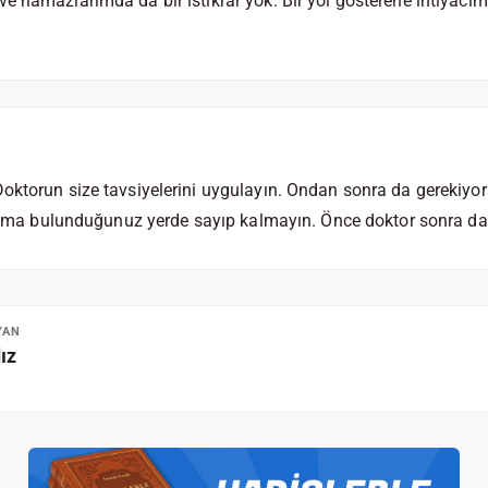
 namazlarımda da bir istikrar yok. Bir yol gösterene ihtiyacım 
ktorun size tavsiyelerini uygulayın. Ondan sonra da gerekiyor
n ama bulunduğunuz yerde sayıp kalmayın. Önce doktor sonra da 
YAN
ız