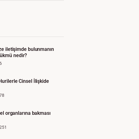
üze iletişimde bulunmanın
ükmü nedir?
6
urilerle Cinsel İlişkide
78
nsel organlarına bakması
251