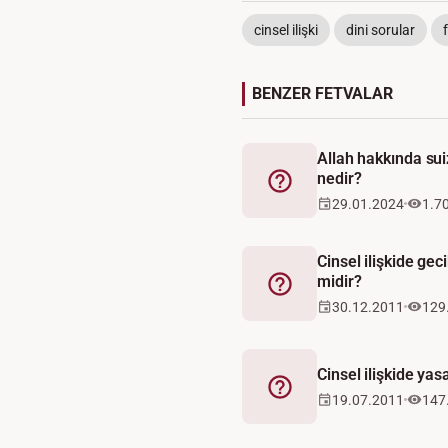
cinsel ilişki
dini sorular
BENZER FETVALAR
Allah hakkında s
nedir?
Fetva
29.01.2024
1.7
Cinsel ilişkide gec
midir?
Fetva
30.12.2011
129
Cinsel ilişkide yas
Fetva
19.07.2011
147