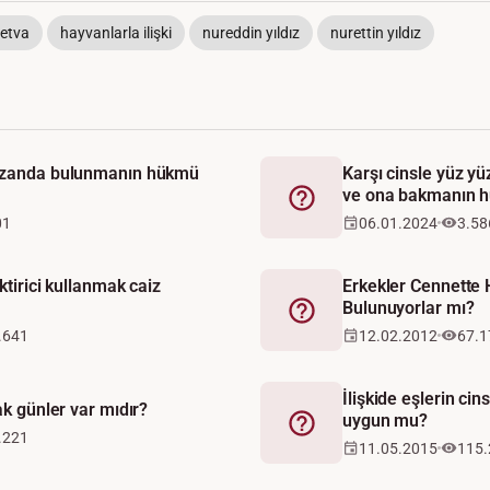
fetva
hayvanlarla ilişki
nureddin yıldız
nurettin yıldız
uizanda bulunmanın hükmü
Karşı cinsle yüz y
ve ona bakmanın h
Fetva
01
06.01.2024
3.58
iktirici kullanmak caiz
Erkekler Cennette H
Bulunuyorlar mı?
Fetva
.641
12.02.2012
67.1
İlişkide eşlerin ci
ak günler var mıdır?
uygun mu?
Fetva
.221
11.05.2015
115.