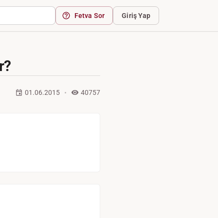
Fetva Sor
Giriş Yap
r?
01.06.2015
40757