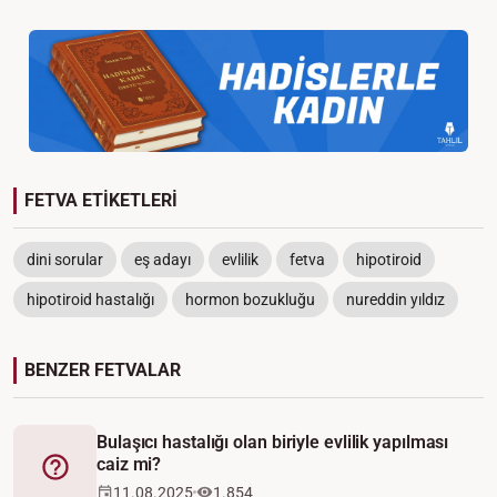
FETVA ETİKETLERİ
dini sorular
eş adayı
evlilik
fetva
hipotiroid
hipotiroid hastalığı
hormon bozukluğu
nureddin yıldız
BENZER FETVALAR
Bulaşıcı hastalığı olan biriyle evlilik yapılması
caiz mi?
Fetva
11.08.2025
1.854