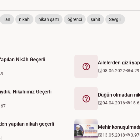
ilan
nikah
nikah şartı
öğrenci
şahit
Sevgili
apılan Nikâh Geçerli
Ailelerden gizli ya
Fetva
08.06.2022
4.29
43
ydık. Nikahımız Geçerli
Düğün olmadan nika
Fetva
04.04.2016
15.6
167
n yapılan nikah geçerli
Mehir konuşulmadıy
13.05.2018
3.97
61