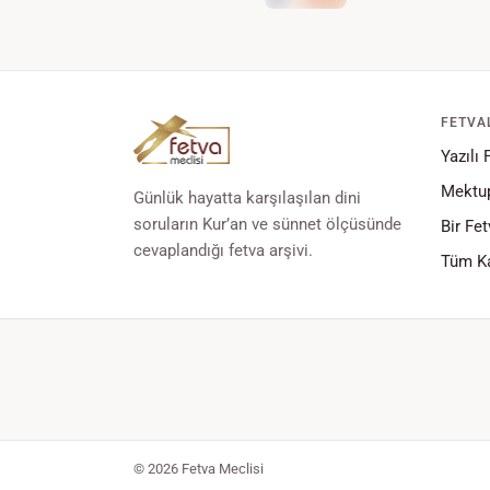
FETVA
Yazılı 
Mektup
Günlük hayatta karşılaşılan dini
soruların Kur’an ve sünnet ölçüsünde
Bir Fet
cevaplandığı fetva arşivi.
Tüm Ka
© 2026 Fetva Meclisi