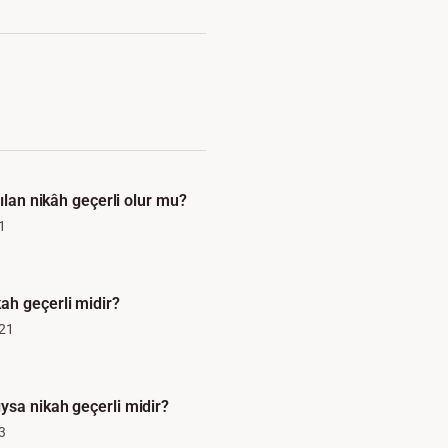
pılan nikâh geçerli olur mu?
1
h geçerli midir?
21
sa nikah geçerli midir?
3