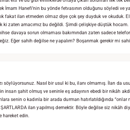
t etti ve bu gibi evliliklerde ortaya çıkan sorunları tek tek beli
k İmam Hanefi’nin bu yönde fetvasının olduğunu söyledi ve yap
tık fakat ilan etmeden olmaz diye çok şey duyduk ve okuduk. 
ık ki zaten amacımız bu değildi. Şimdi çelişkiye düştük hocam.
sahihse davaya sorun olmaması bakımından zaten sadece telefo
iz. Eğer sahih değilse ne yapalım? Boşanmak gerekir mi sahi
ı söylüyorsunuz. Nasıl bir usul ki bu, ilanı olmamış. İlan da us
in insan şahit olmuş ve seninle eş adayının ebedi bir nikâh akdi
lara senin o kadınla bir arada durman hatırlatıldığında “onlar n
ŞARTLARDA ilan yapılmış demektir. Böyle değilse siz nikâh diy
 hareket edin.