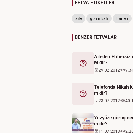
FETVA ETİKETLERİ
aile
gizli nikah
hanefi
BENZER FETVALAR
Aileden Habersiz Y
Midir?
Fetva
29.02.2012
9.3
Telefonda Nikah Kı
midir?
Fetva
23.07.2012
40.
Yüzyüze görüşmede
midir?
11.07.2018
2.2