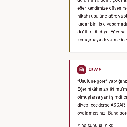
durumu sordum. Çok nasiha
eğer kendimize güvenirse
nikâhı usulüne göre yap
kadar bir ilişki yaşamad
değil midir diye. Eğer 
konuşmaya devam edeceğ
CEVAP
“Usulüne göre” yaptığınız
Eğer nikâhınıza iki mü'm
olmuşlarsa yani şimdi on
diyebileceklerse ASGARİ 
oyalamışsınız. Buna göre
Yine şunu bilin ki: