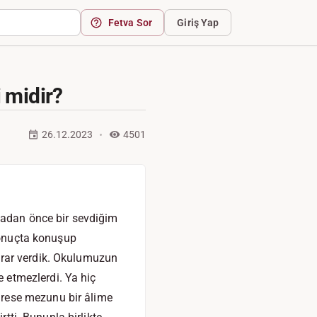
Fetva Sor
Giriş Yap
 midir?
26.12.2023
4501
adan önce bir sevdiğim
 sonuçta konuşup
arar verdik. Okulumuzun
 etmezlerdi. Ya hiç
rese mezunu bir âlime