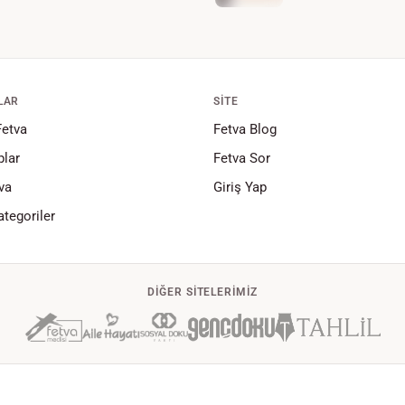
LAR
SITE
Fetva
Fetva Blog
lar
Fetva Sor
va
Giriş Yap
tegoriler
DIĞER SITELERIMIZ