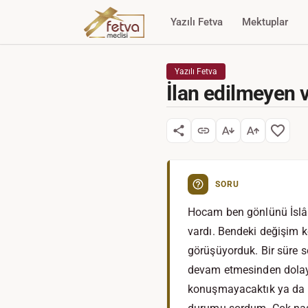
Yazılı Fetva
Mektuplar
Yazılı Fetva
İlan edilmeyen 
SORU
Hocam ben gönlünü İslâ
vardı. Bendeki değişim k
görüşüyorduk. Bir süre 
devam etmesinden dolayı
konuşmayacaktık ya da i