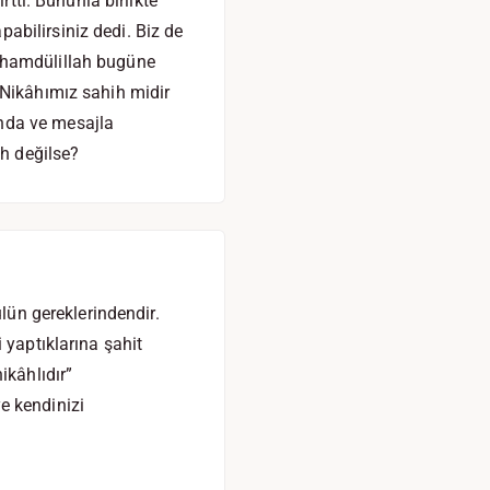
rtti. Bununla birlikte
abilirsiniz dedi. Biz de
Elhamdülillah bugüne
 Nikâhımız sahih midir
nda ve mesajla
h değilse?
ulün gereklerindendir.
 yaptıklarına şahit
ikâhlıdır”
e kendinizi