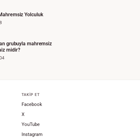
 Mahremsiz Yolculuk
8
ayan grubuyla mahremsiz
iz midir?
04
TAKIP ET
Facebook
X
YouTube
Instagram