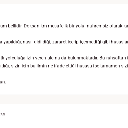
m bellidir. Doksan km mesafelik bir yolu mahremsiz olarak ka
apıldığı, nasıl gidildiği, zaruret içerip içermediği gibi hususl
tlı yolculuğa izin veren ulema da bulunmaktadır. Bu ruhsattan is
dığı, sizin için bu ilmin ne ifade ettiği hususu ise tamamen siz
un.
YAN