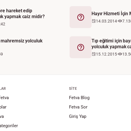
re hareket edip
Hayır Hizmeti İçin
k yapmak caiz midir?
Fetva
14.03.2014
7.13
242
 mahremsiz yolculuk
Tıp eğitimi için b
yolculuk yapmak ca
Fetva
59
15.12.2015
13.5
LAR
SITE
Fetva
Fetva Blog
lar
Fetva Sor
va
Giriş Yap
tegoriler