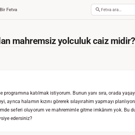
Bir Fetva
Fetva ara…
ılan mahremsiz yolculuk caiz midir?
e programına katılmak istiyorum. Bunun yanı sıra, orada yaş
eyi, ayrıca halamın kızını görerek sılayırahim yapmayı planlı
iğimde seferi oluyorum ve mahremimle gitme imkânım yok. Bu
siye edersiniz?