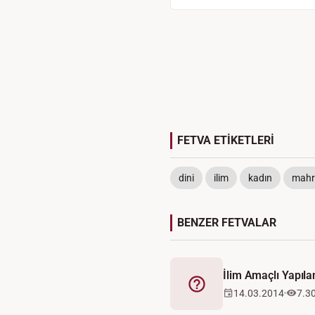
FETVA ETİKETLERİ
dini
ilim
kadın
mahr
BENZER FETVALAR
İlim Amaçlı Yapıl
Fetva
14.03.2014
7.3