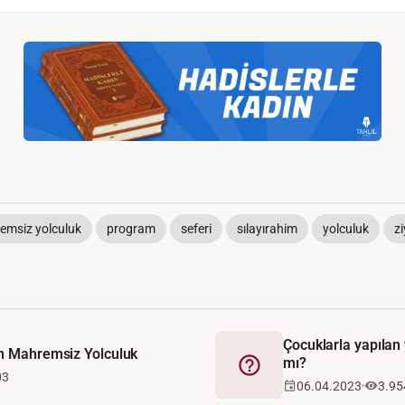
emsiz yolculuk
program
seferi
sılayırahim
yolculuk
zi
Çocuklarla yapılan
an Mahremsiz Yolculuk
mı?
Fetva
03
06.04.2023
3.95