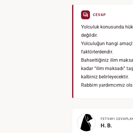
CEVAP
Yolculuk konusunda hükü
değildir.
Yolculuğun hangi amaçla y
faktörlerdendir.
Bahsettiğiniz ilim maksa
kadar “ilim maksadı” taşı
kalbiniz belirleyecektir.
Rabbim yardımcımız ols
FETVAYI CEVAPLA
H. B.