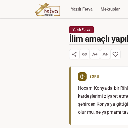
Yazılı Fetva
Mektuplar
Yazılı Fetva
İlim amaçlı yap
SORU
Hocam Konya'da bir Rihl
kardeşlerimi ziyaret etm
şehirden Konya’ya gitt
olur mu, ne yapmamı tav