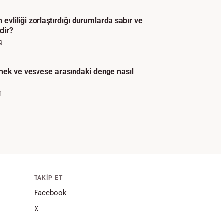
n evliliği zorlaştırdığı durumlarda sabır ve
dir?
9
mek ve vesvese arasındaki denge nasıl
1
TAKIP ET
Facebook
X