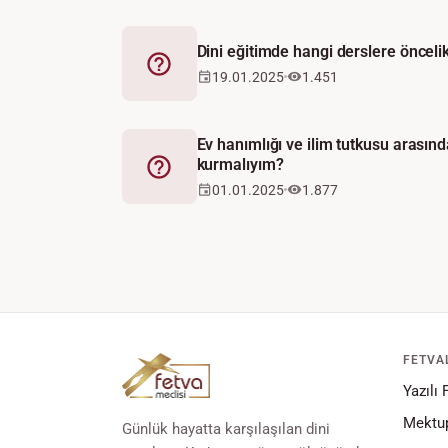
Dini eğitimde hangi derslere önceli
Fetva
19.01.2025
1.451
Ev hanımlığı ve ilim tutkusu arasınd
kurmalıyım?
Fetva
01.01.2025
1.877
FETVA
Yazılı 
Mektup
Günlük hayatta karşılaşılan dini