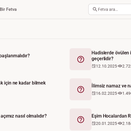
Bir Fetva
Fetva ara…
Hadislerde övülen i
başlanmalıdır?
geçerlidir?
Fetva
12.10.2025
2.72
k için ne kadar bilmek
İlimsiz namaz ve 
Fetva
16.02.2025
1.49
 açımız nasıl olmalıdır?
Eşim Hocalardan R
Fetva
20.01.2025
2.18