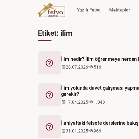
Yazılı Fetva
Mektuplar
Etiket: ilim
İlim nedir? İlim öğrenmeye nerden 
Fetva
28.07.2026
516
İlim yolunda davet çalışması yapma
gerekir?
Fetva
17.04.2025
1.048
İlahiyattaki felsefe derslerine bakış
Fetva
31.01.2025
966