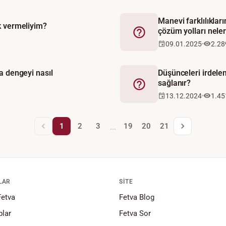
Manevi farklılıkları
k vermeliyim?
çözüm yolları neler
Fetva
09.01.2025
2.28
a dengeyi nasıl
Düşünceleri irdele
sağlanır?
Fetva
13.12.2024
1.45
1
2
3
19
20
21
...
LAR
SITE
Fetva
Fetva Blog
lar
Fetva Sor