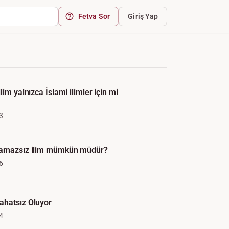
Fetva Sor
Giriş Yap
lim yalnızca İslami ilimler için mi
3
namazsız ilim mümkün müdür?
6
ahatsız Oluyor
4