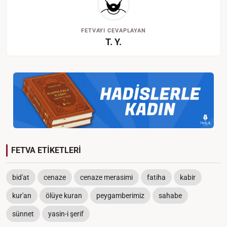
FETVAYI CEVAPLAYAN
T. Y.
FETVA ETİKETLERİ
bid'at
cenaze
cenaze merasimi
fatiha
kabir
kur'an
ölüye kuran
peygamberimiz
sahabe
sünnet
yasin-i şerif