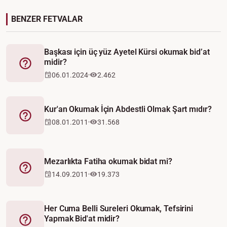
BENZER FETVALAR
Başkası için üç yüz Ayetel Kürsi okumak bid’at
midir?
Fetva
06.01.2024
2.462
Kur'an Okumak İçin Abdestli Olmak Şart mıdır?
Fetva
08.01.2011
31.568
Mezarlıkta Fatiha okumak bidat mi?
Fetva
14.09.2011
19.373
Her Cuma Belli Sureleri Okumak, Tefsirini
Yapmak Bid'at midir?
Fetva