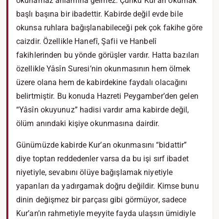
okunamaz anlamına gelmez. Çünkü Kur’an okumak
başlı başına bir ibadettir. Kabirde değil evde bile
okunsa ruhlara bağışlanabileceği pek çok fakihe göre
caizdir. Özellikle Hanefî, Şafii ve Hanbelî
fakihlerinden bu yönde görüşler vardır. Hatta bazıları
özellikle Yâsîn Suresi’nin okunmasının hem ölmek
üzere olana hem de kabirdekine faydalı olacağını
belirtmiştir. Bu konuda Hazreti Peygamber’den gelen
“Yâsîn okuyunuz” hadisi vardır ama kabirde değil,
ölüm anındaki kişiye okunmasına dairdir.
Günümüzde kabirde Kur’an okunmasını “bidattir”
diye toptan reddedenler varsa da bu işi sırf ibadet
niyetiyle, sevabını ölüye bağışlamak niyetiyle
yapanları da yadırgamak doğru değildir. Kimse bunu
dinin değişmez bir parçası gibi görmüyor, sadece
Kur’an’ın rahmetiyle meyyite fayda ulaşsın ümidiyle