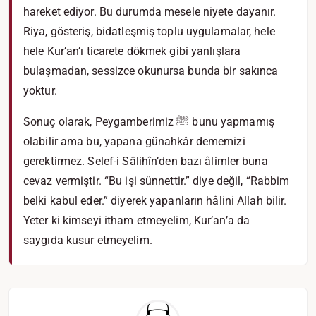
hareket ediyor. Bu durumda mesele niyete dayanır.
Riya, gösteriş, bidatleşmiş toplu uygulamalar, hele
hele Kur’an’ı ticarete dökmek gibi yanlışlara
bulaşmadan, sessizce okunursa bunda bir sakınca
yoktur.
Sonuç olarak, Peygamberimiz ﷺ bunu yapmamış
olabilir ama bu, yapana günahkâr dememizi
gerektirmez. Selef-i Sâlihîn’den bazı âlimler buna
cevaz vermiştir. “Bu işi sünnettir.” diye değil, “Rabbim
belki kabul eder.” diyerek yapanların hâlini Allah bilir.
Yeter ki kimseyi itham etmeyelim, Kur’an’a da
saygıda kusur etmeyelim.